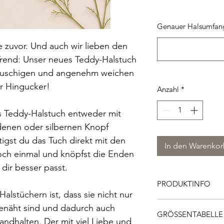
Genauer Halsumfan
e zuvor. Und auch wir lieben den
Trend: Unser neues Teddy-Halstuch
lauschigen und angenehm weichen
er Hingucker!
Anzahl
*
es Teddy-Halstuch entweder mit
enen oder silbernen Knopf
igst du das Tuch direkt mit den
In den Warenko
och einmal und knöpfst die Enden
dir besser passt.
PRODUKTINFO
lstüchern ist, dass sie nicht nur
Material: 100 % Ba
genäht sind und dadurch auch
GRÖSSENTABELLE
Waschbar: 30 Grad, 
ndhalten. Der mit viel Liebe und