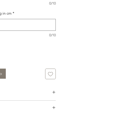
0/10
g in cm
*
0/10
rb
umwolle
nicht im Trockner trocknen