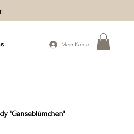
BE
ns
Mein Konto
ddy "Gänseblümchen"