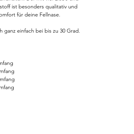
Jedes Halstuch wird
toff ist besonders qualitativ und
kann daher leicht i
Größe
mfort für deine Fellnase.
Model Erwin trägt 
XS
 ganz einfach bei bis zu 30 Grad.
S
M
L
umfang
umfang
Falls du dir unsiche 
umfang
direkt. Wir freuen un
umfang