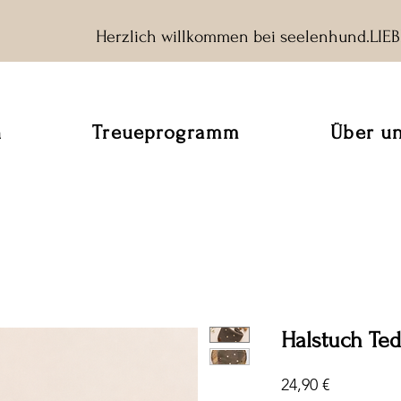
Herzlich willkommen bei seelenhund.LIE
n
Treueprogramm
Über u
Halstuch Te
Preis
24,90 €