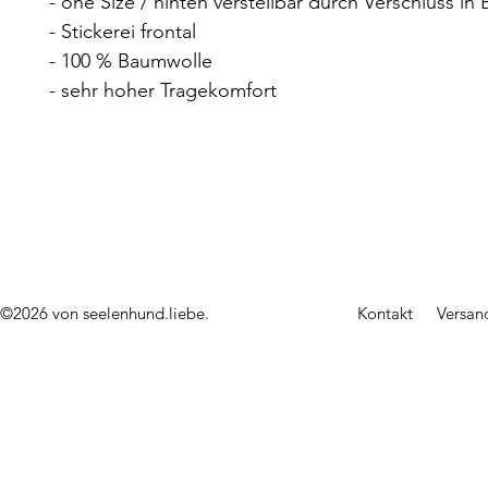
- one Size / hinten verstellbar durch Verschluss in
- Stickerei frontal
- 100 % Baumwolle
- sehr hoher Tragekomfort
©2026 von seelenhund.liebe.
Kontakt
Versan